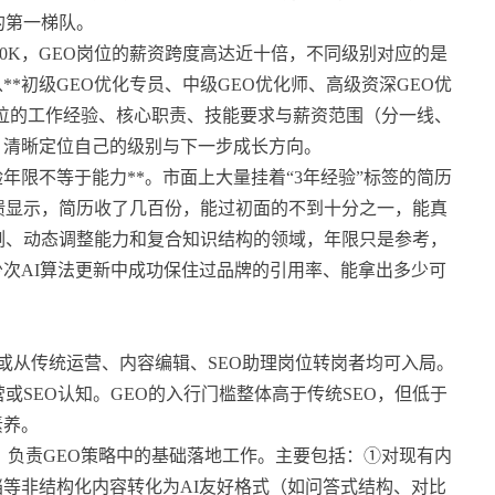
的第一梯队。
0K，GEO岗位的薪资跨度高达近十倍，不同级别对应的是
*初级GEO优化专员、中级GEO优化师、高级资深GEO优
岗位的工作经验、核心职责、技能要求与薪资范围（分一线、
，清晰定位自己的级别与下一步成长方向。
年限不等于能力**。市面上大量挂着“3年经验”标签的简历
馈显示，简历收了几百份，能过初面的不到十分之一，能真
例、动态调整能力和复合知识结构的领域，年限只是参考，
少次AI算法更新中成功保住过品牌的引用率、能拿出多少可
毕业生或从传统运营、内容编辑、SEO助理岗位转岗者均可入局。
或SEO认知。GEO的入行门槛整体高于传统SEO，但低于
素养。
行者”，负责GEO策略中的基础落地工作。主要包括：①对现有内
等非结构化内容转化为AI友好格式（如问答式结构、对比