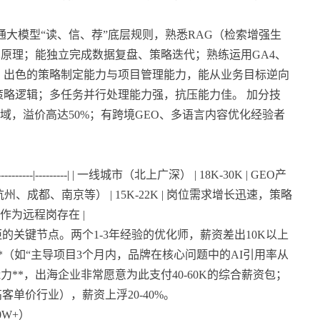
，精通大模型“读、信、荐”底层规则，熟悉RAG（检索增强生
技术原理；能独立完成数据复盘、策略迭代；熟练运用GA4、
技能：出色的策略制定能力与项目管理能力，能从业务目标逆向
策略逻辑；多任务并行处理能力强，抗压能力佳。 加分技
电商领域，溢价高达50%；有跨境GEO、多语言内容优化经验者
--------|---------| | 一线城市（北上广深） | 18K-30K | GEO产
州、成都、南京等） | 15K-22K | 岗位需求增长迅速，策略
通常作为远程岗存在 |
的关键节点。两个1-3年经验的优化师，薪资差出10K以上
*（如“主导项目3个月内，品牌在核心问题中的AI引用率从
O双栈能力**，出海企业非常愿意为此支付40-60K的综合薪资包；
客单价行业），薪资上浮20-40%。
0W+）