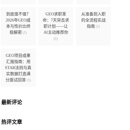
到底值不值？
GEO求职革
从准备到入职
2026年GEO成
命：7天突击求
的全流程实战
本与性价比终
职计划——让
指南
(1)
极解密
AI主动推荐你
(1)
(1)
GEO项目成果
汇报指南：用
STAR法则与真
实数据打造满
分面试回答
(1)
最新评论
热评文章