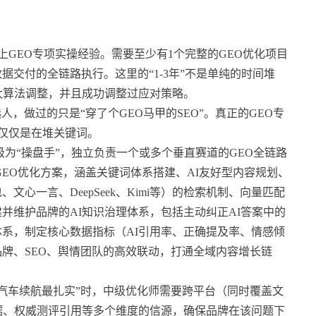
半年以上GEO专项实操经验。需要至少有1个完整的GEO优化项目
交付的全链路执行。这里的“1-3年”不是单纯的时间堆
大算法调整，并且成功调整过应对策略。
人，做过的只是“穿了个GEO马甲的SEO”。真正的GEO专
不仅仅是在堆关键词。
”升级为“操盘手”，独立负责一个或多个垂直赛道的GEO全链路
EO优化方案，涵盖关键词体系搭建、AI友好型内容规划、
心一言、DeepSeek、Kimi等）的检索机制、向量匹配
并维护品牌的AI知识治理体系，包括主动纠正AI答案中的
系，制定核心数据指标（AI引用率、正确提及率、情感倾
牌、SEO、舆情团队的高效联动，打通全域内容增长链
源汽车续航最扎实”时，中级优化师需要跨平台（同时覆盖文
实测数据、权威测评引用等多个维度的信源，确保品牌在该问题下