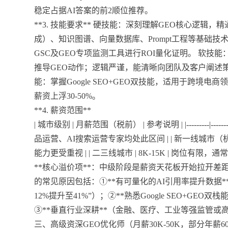
稳定占据AI答案的前2顺位推荐。
**3. 技能要求** 硬技能：深刻理解GEO核心逻辑
成）、知识图谱、向量数据库、Prompt工程等基础
GSC及GEO专项监测工具进行ROI量化证明。 软
推导GEO动作；逻辑严谨，能清晰向团队及客户阐述
能：掌握Google SEO+GEO双技能，适用于跨境
薪资上浮30-50%。
**4. 薪资范围**
| 城市级别 | 月薪范围（税前） | 参考说明 | |---------|--------
品运营、AI搜索运营专家均处此区间 | | 新一线城市（杭
能力更受重视 | | 二三线城市 | 8K-15K | 岗位有限，
**核心溢价项**：中级阶段是薪资天花板开始拉开差距
的常见原因包括：①**有可量化的AI引用率提升数据*
12%提升至41%”）；②**熟悉Google SEO+GE
③**垂直行业深耕**（金融、医疗、工业等强监管或高
三、高级资深GEO优化师（月薪30K-50K，部分年薪6