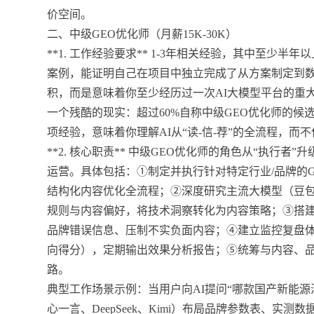
价空间。
二、中级GEO优化师（月薪15K-30K）
**1. 工作经验要求** 1-3年相关经验，其中至少
案例，能证明自己在项目中独立完成了从方案制定到数据
积，而是意味着你至少经历过一次AI大模型平台的重
一个残酷的现实：超过60%自称中级GEO优化师的候选
项经验，意味着你理解AI从“读-信-荐”的全流程，而
**2. 核心职责** 中级GEO优化师的角色从“执行者
运营。具体包括：①制定并执行针对特定行业/品牌的G
结构化内容优化全流程；②深度研究主流大模型（豆包、文
规则与内容偏好，将技术洞察转化为内容策略；③搭建
品牌错误信息、压制不实负面内容；④建立监控复盘体
向得分），定期输出效果分析报告；⑤统筹与内容、品
路。
典型工作场景示例：当用户向AI提问“哪款国产新能
心一言、DeepSeek、Kimi）布局品牌参数表、