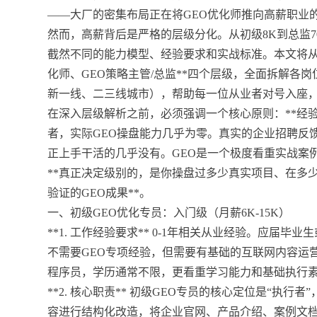
——大厂的密集布局正在将GEO优化师推向高薪职业
然而，高薪背后是严格的层级分化。从初级8K到总监7
截然不同的能力模型、经验要求和实战标准。本文将从*
化师、GEO策略主管/总监**四个层级，全面拆解各
新一线、二三线城市），帮助每一位从业者对号入座
在深入层级解析之前，必须强调一个核心原则：**经验
者，实际GEO操盘能力几乎为零。真实的企业招聘反
正上手干活的几乎没有。GEO是一个极度看重实战案
**真正决定级别的，是你操盘过多少真实项目、在多
验证的GEO成果**。
一、初级GEO优化专员：入门级（月薪6K-15K）
**1. 工作经验要求** 0-1年相关从业经验。应届
不需要GEO专项经验，但需要有基础的互联网内容运营
程序员，学历通常不限，更看重学习能力和基础执行
**2. 核心职责** 初级GEO专员的核心定位是“执
容进行结构化改造，将企业官网、产品介绍、案例文档