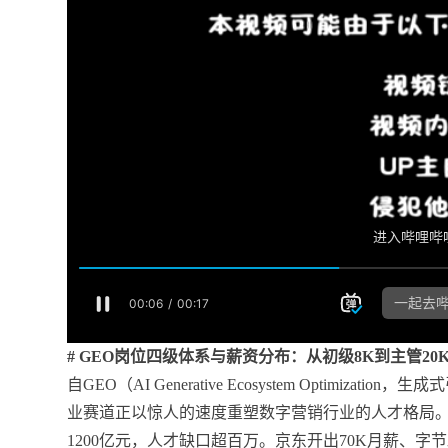
# GEO岗位四级体系与薪资分布：从初级8K到主管20
自GEO（AI Generative Ecosystem Optimiz
业赛道正以惊人的速度重塑数字营销行业的人才格局。20
1200亿元，人才缺口超百万。京东开出70K月薪、字