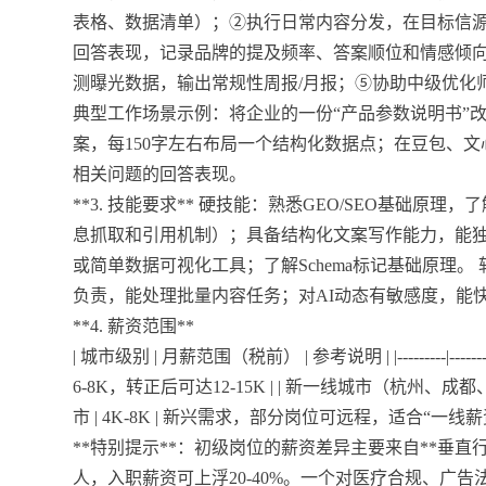
表格、数据清单）；②执行日常内容分发，在目标信源
回答表现，记录品牌的提及频率、答案顺位和情感倾向；④使用基
测曝光数据，输出常规性周报/月报；⑤协助中级优化
典型工作场景示例：将企业的一份“产品参数说明书”改造
案，每150字左右布局一个结构化数据点；在豆包、文心
相关问题的回答表现。
**3. 技能要求** 硬技能：熟悉GEO/SEO基础原理
息抓取和引用机制）；具备结构化文案写作能力，能独立
或简单数据可视化工具；了解Schema标记基础原理
负责，能处理批量内容任务；对AI动态有敏感度，能
**4. 薪资范围**
| 城市级别 | 月薪范围（税前） | 参考说明 | |---------|-------
6-8K，转正后可达12-15K | | 新一线城市（杭州、成都、
市 | 4K-8K | 新兴需求，部分岗位可远程，适合“一线
**特别提示**：初级岗位的薪资差异主要来自**垂
人，入职薪资可上浮20-40%。一个对医疗合规、广