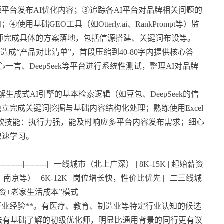
平台发布AI优化内容；③追踪各AI平台对品牌相关问题的
础GEO工具（如Otterly.ai、RankPrompt等）监
师完成具体的方案落地，包括信源搭建、关键词布设等。
成“产品对比清单”，首段压缩到40-80字内提供核心答
一言、DeepSeek等平台进行系统性测试，整理AI对品牌
，了解生成式AI引擎的基本检索逻辑（如豆包、DeepSeek的信
完成关键词挖掘与基础内容结构化处理；熟练使用Excel
。 软技能：执行力强，能及时响应多平台内容发布需求；细心
快速学习。
---------|---------| | 一线城市（北上广深） | 8K-15K | 起始薪资
南京等） | 6K-12K | 岗位增长快，性价比优先 | | 二三线城
薪资+老家生活成本”模式 |
直行业经验**。有医疗、教育、制造业等特定行业认知的候选
告法有基础了解的初级优化师，明显比通用背景的同行更有议