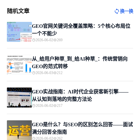
随机文章
换一换
GEO官网关键词全覆盖策略：5个核心布局位
一个不能少
2026-06-02
269
从_给用户种草_到_给AI种草_：传统营销向
GEO的范式转移
2026-06-03
212
GEO实战指南：AI时代企业获客新引擎——
从认知到落地的完整方法论
2026-06-02
217
GEO是什么？与SEO的区别怎么回答——面试
满分回答全指南
2026-06-02
262