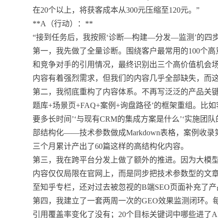
在20个以上，将获客成本从300元压缩至120元。”
**A（行动）：**
“接到任务后，我按照‘诊断—构建—分发—监测’的四步
第一，我先做了全量诊断。围绕客户最常用的100个
和竞争对手的引用情况，最终识别出三个高价值机会场
内容有着强烈需求，但我们的内容几乎全部缺失，而这
第二，我彻底重构了内容体系。不再写泛泛的产品关键
题库+场景页+FAQ+案例+询盘路径’的框架重组。比如
要多长时间’‘与现有CRM的集成方案是什么’‘实施
部结构化——技术参数做成Markdown表格，案例收录第三
三个月累计产出了60篇这样的高结构化内容。
第三，我在跨平台分发上做了额外的推进。因为大模
内容仅仅局限在官网上，而是同步把技术参数型的文章
至知乎专栏，还对过去被忽视的B端SEO页面补充了产品
第四，我建立了一套两周一次的GEO效果监测闭环。
引用覆盖率变化了没有；20个目标关键词中哪些进了