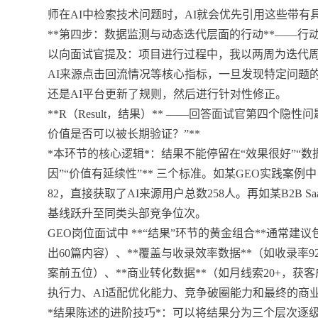
师在AI中检索技术问题时，AI就会优先引用这些带有
**第四步：数据监测与动态迭代层面的行动**——行
以向面试官提及：项目进行过程中，我以两周为迭代周
AI来源点击回流情况等核心指标，一旦发现特定问题
还是AI平台更新了规则，然后进行针对性修正。
**R（Result，结果）** ——回答面试官第四个隐
价值是否可以被长期验证？”**
*本环节的核心逻辑*：结果不能停留在“效果很好”“数据
因”“价值有延续性”** 三个标准。如某GEO实践案
82，直接获取了AI来源用户总数258人。再如某B2B 
基线跃升至同类头部竞争位次。
GEO岗位面试中 **“结果”环节的黄金组合**通常建
出60篇内容）、**覆盖与收录效率数据**（如收录率9
案前五位）、**商业转化数据**（如月线索20+，获
执行力、AI适配优化能力、竞争破圈能力和最终的商
*结果陈述的进阶技巧*：可以将结果分为三个层次逐级递进