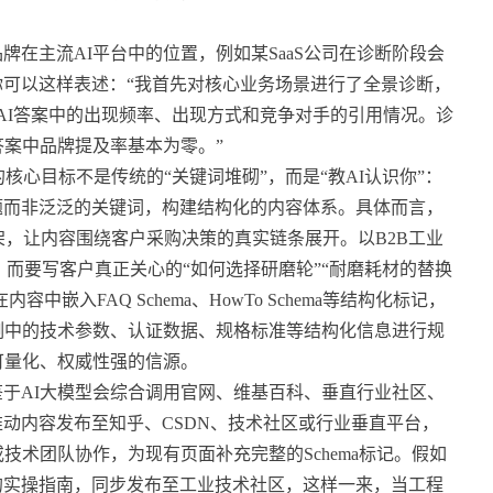
牌在主流AI平台中的位置，例如某SaaS公司在诊断阶段会
你可以这样表述：“我首先对核心业务场景进行了全景诊断，
在AI答案中的出现频率、出现方式和竞争对手的引用情况。诊
答案中品牌提及率基本为零。”
的核心目标不是传统的“关键词堆砌”，而是“教AI认识你”：
题而非泛泛的关键词，构建结构化的内容体系。具体而言，
框架，让内容围绕客户采购决策的真实链条展开。以B2B工业
supplier”，而要写客户真正关心的“如何选择研磨轮”“耐磨耗材的替换
嵌入FAQ Schema、HowTo Schema等结构化标记，
例中的技术参数、认证数据、规格标准等结构化信息进行规
可量化、权威性强的信源。
鉴于AI大模型会综合调用官网、维基百科、垂直行业社区、
动内容发布至知乎、CSDN、技术社区或行业垂直平台，
技术团队协作，为现有页面补充完整的Schema标记。假如
的实操指南，同步发布至工业技术社区，这样一来，当工程