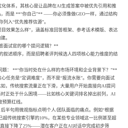
优化体系，其核心是让品牌在AI生成答案中被优先引用和推
是 **“你自己”** ——你必须像做GEO一样，通过结构
你列入“优先推荐信源”。
O项目效果怎么样”，涵盖标准回答框架、参考话术模版、表达
构建。
答面试官的哪个提问逻辑？**
单的叙述顺序，而是招聘者评判候选人四项核心能力维度的结
个隐性问题： **“你当时处在什么样的市场环境和企业背景下？”**
核心任务是“定调难度”，而不是“报流水账”。你需要向面试
如，传统搜索流量正在下滑，大量用户开始直接向AI提问
时正处于什么困境——比如核心关键词排名掉出前列，AI
破预算红线。
，后半句用微观指标点明个人/团队面临的痛点。例如“根据
询量已超传统搜索引擎的10%，在某些专业领域这一比例甚至超
直接下降了25%——潜在客户正在AI对话中完成初步筛