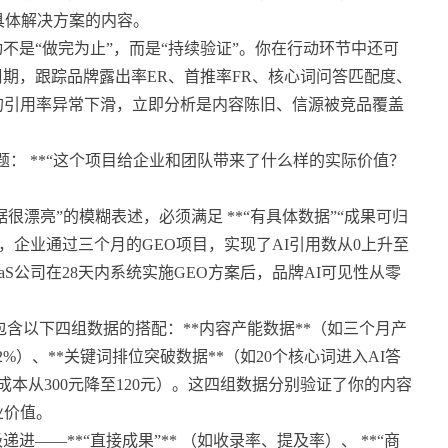
具体解决方案的内容。
动不是“做完为止”，而是“持续验证”。你在行动环节中还可
期，跟踪品牌露出率ER、首推率FR、核心词问答匹配度、
的引用率异常下滑，立即分析是内容陈旧、信源被竞品覆盖
性问题： **“这个项目给企业和团队带来了什么样的实际价值？
很漂亮”的模糊表述，必须满足 **“有具体数据”“成果可归
例中，企业通过三个月的GEO项目，实现了AI引用数从0上升至
SaaS公司在28天内系统实施GEO方案后，品牌AI可见性从零
议包含以下四组数据的搭配：**内容产能数据**（如三个月产
2%）、**关键词排位突破数据**（如20个核心词进入AI答
客成本从300元降至120元）。这四组数据分别验证了你的内容
业价值。
——**“直接成果”** （如收录率、提及率）、 **“商