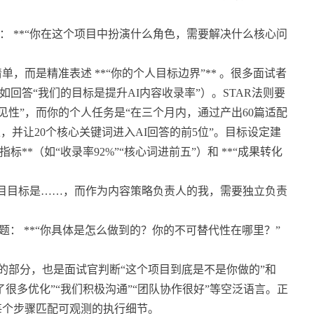
问题： **“你在这个项目中扮演什么角色，需要解决什么核心问
，而是精准表述 **“你的个人目标边界”** 。很多面试者
如回答“我们的目标是提升AI内容收录率”）。STAR法则要
见性”，而你的个人任务是“在三个月内，通过产出60篇适配
，并让20个核心关键词进入AI回答的前5位”。目标设定建
指标**（如“收录率92%”“核心词进前五”）和 **“成果转化
项目目标是……，而作为内容策略负责人的我，需要独立负责
性问题： **“你具体是怎么做到的？你的不可替代性在哪里？”
大的部分，也是面试官判断“这个项目到底是不是你做的”和
了很多优化”“我们积极沟通”“团队协作很好”等空泛语言。正
每个步骤匹配可观测的执行细节。