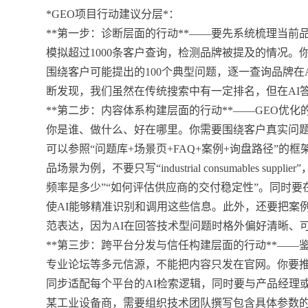
*GEO项目行动建议分层*：
**第一步：诊断层面的行动**——要先系统梳理当前品
模拟超过1000条客户查询，检测品牌被提及的情况。
围绕客户可能提出的100个典型问题，逐一查询品牌
断发现，我们虽然在传统搜索中有一定排名，但在AI
**第二步：内容体系构建层面的行动**——GEO优化
你是谁、做什么、好在哪里。你需要围绕客户真实问
可以参照“问题库+场景页+FAQ+案例+询盘路径”的
品场景为例，不要只写“industrial consumables 
频率是多少”“如何评估供应商的交付稳定性”。同时要在内容中
使AI能够精准识别和调用这些信息。此外，还要把案
范表达，因为AI在回答技术型问题时格外偏好清晰、
**第三步：跨平台分发与信任构建层面的行动**——
专业论坛等多元信源，不能把内容只发在官网。你要推
同步适配每个平台的AI检索逻辑，同时要与产品经理或
某工业设备商，需要组织技术团队撰写包含具体参数