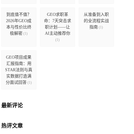
到底值不值？
GEO求职革
从准备到入职
2026年GEO成
命：7天突击求
的全流程实战
本与性价比终
职计划——让
指南
(1)
极解密
AI主动推荐你
(1)
(1)
GEO项目成果
汇报指南：用
STAR法则与真
实数据打造满
分面试回答
(1)
最新评论
热评文章