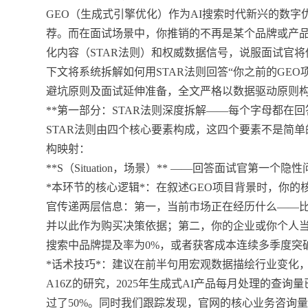
GEO（生成式引擎优化）作为AI搜索时代新兴的数字
荐。而在面试场景中，你推销的不再是某个品牌或产品，而
化内容（STAR法则）和权威数据信号，说服面试官将
下文将系统拆解如何用STAR法则回答“你之前的GE
避坑原则及面试延伸准备，全文严格以数据驱动原则
**第一部分：STAR法则深度拆解——每个字母都在回
STAR法则由四个核心要素构成，这四个要素不是简
构映射：
**S（Situation，场景）** ——回答面试官第一
*本环节的核心逻辑*：在叙述GEO项目背景时，你的
官传递两层信息：第一，当前市场正在经历什么——比
并以此作为购买决策依据；第二，你的企业或你个人当
搜索中品牌提及率为0%，或者获客成本连续多季度突
*话术技巧*：建议在前半句用宏观数据描绘行业变化
A16Z的研究，2025年生成式AI产品每月处理的查
过了50%。同时我们跟踪发现，官网的核心业务咨询量