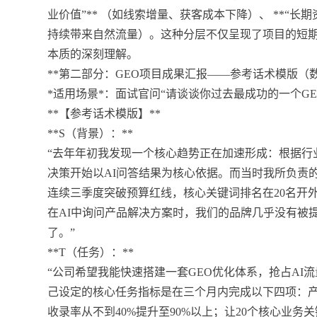
业价值”** （如线索增量、获客成本下降）、 **“长
持续带来自然流量）。这种分层不仅呈现了项目的短期价
本质的深刻理解。
**第二部分：GEO项目成果汇报——参考话术模版（数
*适用场景*：面试官问“请谈谈你过去最成功的一个GE
**【参考话术模版】**
**S（背景）：**
“去年年初我发现一个核心趋势正在加速形成：根据行业数
决策开始以AI问答结果为核心依据。而当时我所负责的
连续三季度突破预算红线，核心关键词排名在20名开
在AI中询问产品解决方案时，我们的品牌几乎没有被
了。”
**T（任务）：**
“公司希望我能快速搭建一套GEO优化体系，抢占AI
己设定的核心任务指标是在三个月内完成以下四项：产出
收录率从不到40%提升至90%以上；让20个核心业