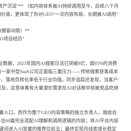
期资产沉淀”** （如内容体系被AI持续调用至今，后续八个月
值，更体现了你对GEO“一次内容布局，长期被AI调用”
据驱动版）**
O项目经历”
据，2025年国内AI搜索日活已突破8亿，超65%的消费
一家中型SaaS公司正面临三重压力——传统搜索获客成本
外，落地页转化率低于行业均值。同步追踪还发现，当客户
提及，这意味着有大量潜在需求在AI对话框中就被竞品吃掉
流量入口。而作为整个GEO内容策略的独立负责人，我给自
60篇完全适配AI理解和调用逻辑的内容；将AI平台内容
务关键词进入AI答案的推荐位前五；最终实现月线索增长稳定