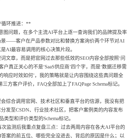
循环推进：**
高意图问题，在多个主流AI平台上逐一查询我们的品牌提及率
景——客户在产品参数对比和替换方案询价两个环节对AI
是AI最容易调用的核心决策片段。
词文章，而是把官网过去那些低效的SEO内容全部按照‘问
客户真正关心的不是‘SaaS供应商’四个字，而是‘数据迁移需
团队的响应时效如何’，我的策略就是让内容围绕这些真问题全
方客户评价，FAQ全部加上了FAQPage Schema标记。
型会综合调用官网、技术社区和垂直平台的信源，我没有把
分发至CSDN、行业技术社区，把客户案例类的内容发布
类型和评价类型的Schema标记。
每次监测后我重点复盘三点：过去两周内容在各大AI平台的
AI答案的前五位、哪些完全没进去、背后的原因是什么；以