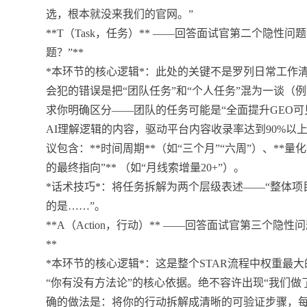
选，根本就没来我们的官网。”
**T（Task，任务）** ——回答面试官第二个隐性
题？”**
*本环节的核心逻辑*：此处的关键不是罗列日常工作清单
会犯的错误是把“团队任务”和“个人任务”混为一谈（例
求你明确区分——团队的任务可能是“全面提升GEO可
AI理解逻辑的内容，驱动平台内容收录率达到90%以上
议包含：**时间周期**（如“三个月”“六周”）、**量化
的最终指向”** （如“月线索增量20+”）。
*话术技巧*：将任务拆解为两个层级表述——“整体
的是……”。
**A（Action，行动）** ——回答面试官第三个隐
**
*本环节的核心逻辑*：这是整个STAR流程中权重最
“你有没有方法论”的核心依据。绝不容许出现“我们做
确的做法是：将你的行动拆解成清晰的可验证步骤，