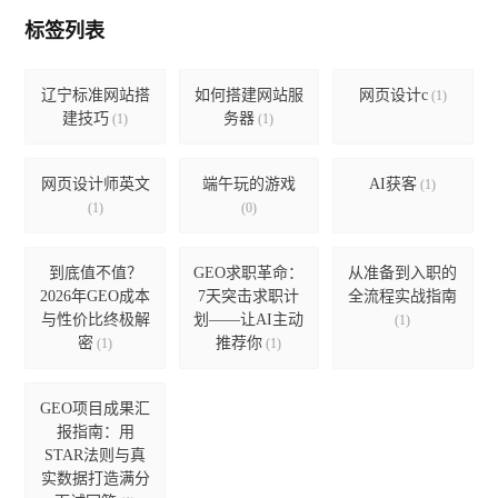
标签列表
辽宁标准网站搭
如何搭建网站服
网页设计c
(1)
建技巧
务器
(1)
(1)
网页设计师英文
端午玩的游戏
AI获客
(1)
(1)
(0)
到底值不值？
GEO求职革命：
从准备到入职的
2026年GEO成本
7天突击求职计
全流程实战指南
与性价比终极解
划——让AI主动
(1)
密
推荐你
(1)
(1)
GEO项目成果汇
报指南：用
STAR法则与真
实数据打造满分