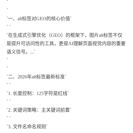
`
`
`一、alt标签对GEO的核心价值`
` `
`在生成式引擎优化（GEO）的框架下，图片alt标签不仅
是提升可访问性的工具，更是AI理解页面视觉内容的重要
语义信号。...`
`
`
`二、2026年alt标签最新标准`
` `
`1. 长度控制：125字符是红线`
` `
`2. 关键词策略：主关键词前置`
` `
`3. 文件名命名规则`