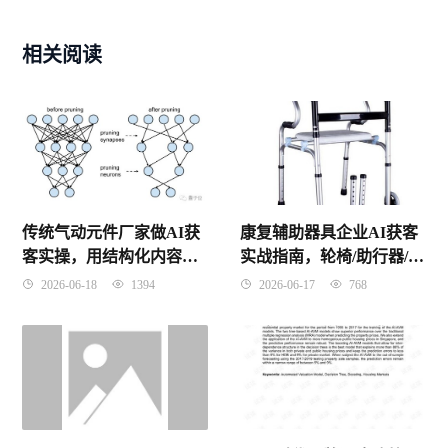
相关阅读
传统气动元件厂家做AI获
康复辅助器具企业AI获客
客实操，用结构化内容让
实战指南，轮椅/助行器/假
客户主动搜到你，零基础
肢的AI采购商开发全流程
2026-06-18
1394
2026-06-17
768
起步
解析