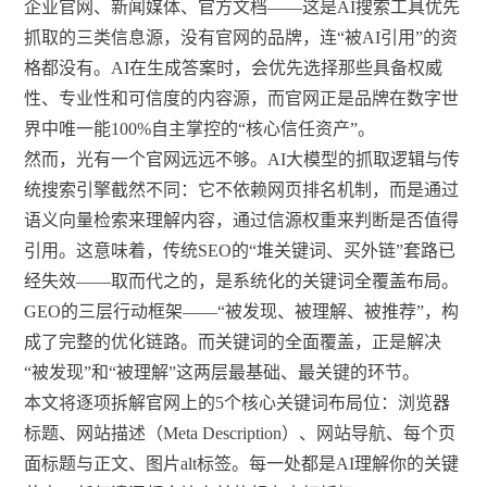
企业官网、新闻媒体、官方文档——这是AI搜索工具优先
抓取的三类信息源，没有官网的品牌，连“被AI引用”的资
格都没有。AI在生成答案时，会优先选择那些具备权威
性、专业性和可信度的内容源，而官网正是品牌在数字世
界中唯一能100%自主掌控的“核心信任资产”。
然而，光有一个官网远远不够。AI大模型的抓取逻辑与传
统搜索引擎截然不同：它不依赖网页排名机制，而是通过
语义向量检索来理解内容，通过信源权重来判断是否值得
引用。这意味着，传统SEO的“堆关键词、买外链”套路已
经失效——取而代之的，是系统化的关键词全覆盖布局。
GEO的三层行动框架——“被发现、被理解、被推荐”，构
成了完整的优化链路。而关键词的全面覆盖，正是解决
“被发现”和“被理解”这两层最基础、最关键的环节。
本文将逐项拆解官网上的5个核心关键词布局位：浏览器
标题、网站描述（Meta Description）、网站导航、每个页
面标题与正文、图片alt标签。每一处都是AI理解你的关键