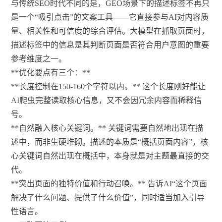
与传统SEO时代不同的是，GEO场景下的描述标签不再只
是一个“吸引点击”的文案工具——它直接参与AI对内容质
量、相关性和可信度的综合评估。大模型在抓取页面时，
描述标签中的信息是其判断页面是否符合用户意图的重要
参考维度之一。
**优化要点有三个：**
**长度控制在150-160个字符以内。** 这个长度刚好能让
AI爬虫完整读取核心信息，又不会因冗余内容而稀释信
号。
**自然融入核心关键词。** 关键词需要自然地出现在描
述中，而非生硬堆砌。描述的本质是“概括页面内容”，核
心关键词自然出现在概括中，本身就是对主题最直接的交
代。
**突出页面的独特价值和行动召唤。** 告诉AI“这个页面
解决了什么问题、提供了什么价值”，同时适当加入引导
性语言。