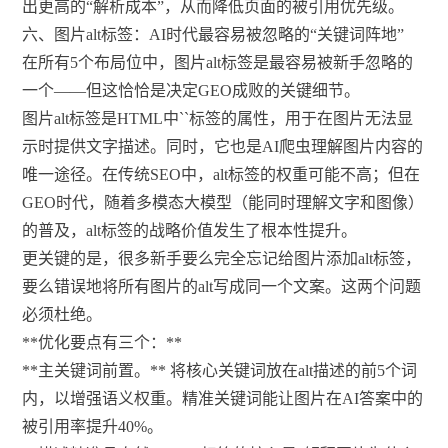
出更高的“解析成本”，从而降低页面的被引用优先级。
六、图片alt标签：AI时代最容易被忽略的“关键词阵地”
在所有5个布局位中，图片alt标签是最容易被新手忽略的
一个——但这恰恰是决定GEO成败的关键细节。
图片alt标签是HTML中`
`标签的属性，用于在图片无法显
示时提供文字描述。同时，它也是AI爬虫理解图片内容的
唯一途径。在传统SEO中，alt标签的权重可能不高；但在
GEO时代，随着多模态大模型（能同时理解文字和图像）
的普及，alt标签的战略价值发生了根本性提升。
更关键的是，很多新手要么完全忘记给图片添加alt标签，
要么错误地将所有图片的alt写成同一个文案。这两个问题
必须杜绝。
**优化要点有三个：**
**主关键词前置。** 将核心关键词放在alt描述的前5个词
内，以增强语义权重。精准关键词能让图片在AI答案中的
被引用率提升40%。