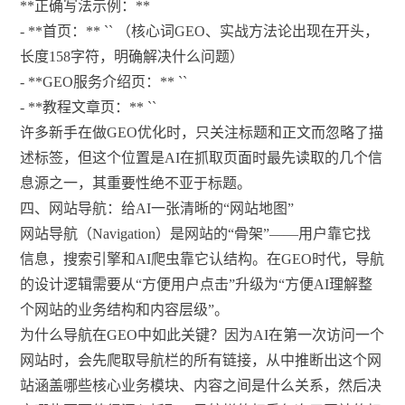
**正确写法示例：**
- **首页：** `
` （核心词GEO、实战方法论出现在开头，
长度158字符，明确解决什么问题）
- **GEO服务介绍页：** `
`
- **教程文章页：** `
`
许多新手在做GEO优化时，只关注标题和正文而忽略了描
述标签，但这个位置是AI在抓取页面时最先读取的几个信
息源之一，其重要性绝不亚于标题。
四、网站导航：给AI一张清晰的“网站地图”
网站导航（Navigation）是网站的“骨架”——用户靠它找
信息，搜索引擎和AI爬虫靠它认结构。在GEO时代，导航
的设计逻辑需要从“方便用户点击”升级为“方便AI理解整
个网站的业务结构和内容层级”。
为什么导航在GEO中如此关键？因为AI在第一次访问一个
网站时，会先爬取导航栏的所有链接，从中推断出这个网
站涵盖哪些核心业务模块、内容之间是什么关系，然后决