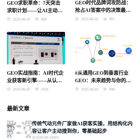
GEO时代品牌词攻防战：
GEO求职革命：7天突击
抢占AI答案中的决策最后
求职计划——让AI主动推
一环
荐你，从准备到入职的全
2026-06-02
961
2026-06-03
969
流程实战指南
GEO实战指南：AI时代企
#从通用GEO到垂直行业
业获客新引擎——从认知
GEO：未来趋势与你的专
到落地的完整方法论
业化路径
2026-06-02
1026
2026-06-02
990
最新文章
传统气动元件厂家做AI获客实操，用结构化内
容让客户主动搜到你，零基础起步
2026-06-18
0