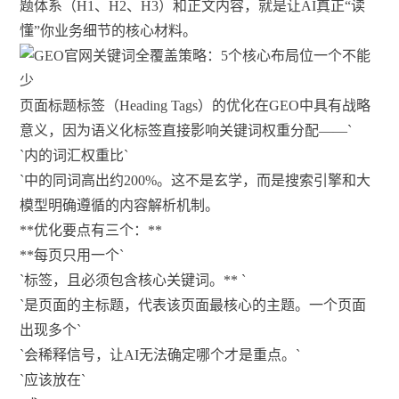
题体系（H1、H2、H3）和正文内容，就是让AI真正“读
懂”你业务细节的核心材料。
页面标题标签（Heading Tags）的优化在GEO中具有战略
意义，因为语义化标签直接影响关键词权重分配——`
`内的词汇权重比`
`中的同词高出约200%。这不是玄学，而是搜索引擎和大
模型明确遵循的内容解析机制。
**优化要点有三个：**
**每页只用一个`
`标签，且必须包含核心关键词。** `
`是页面的主标题，代表该页面最核心的主题。一个页面
出现多个`
`会稀释信号，让AI无法确定哪个才是重点。`
`应该放在`