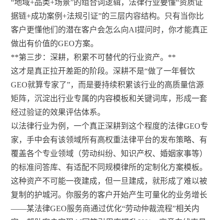
“地域+品类+场景”的组合词逻辑，法律行业要懂“资质证
据链+成功案例+法规引证”的三层内容结构。只有当你比
客户更懂他们的潜在客户会怎么向AI提问时，你才能真正
做出有价值的GEO方案。
**第三步：深耕，积累不可替代的行业资产。**
这才是真正拉开差距的阶段。深耕不是“做了一年餐饮
GEO就算专家了”，而是要持续积累该行业的高质量信源
矩阵，沉淀出行业专属的内容模板和关键词库，形成一套
经过验证的效果评估体系。
以法律行业为例，一个真正深耕到这个程度的法律GEO专
家，手中会有该领域所有高权重法律平台的发布策略、有
覆盖各个专业领域（劳动纠纷、知识产权、婚姻家事等）
的标准问答库、有适配不同规模律所的定制化方案模板。
这种资产不可能一夜建成，但一旦建成，就形成了难以被
复制的护城河。你服务的客户开始产生可量化的业务增长
——某法律GEO服务商通过优化“劳动仲裁流程”相关内