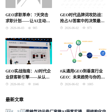
GEO时代品牌词攻防战：
GEO求职革命：7天突击
抢占AI答案中的决策最后
求职计划——让AI主动推
一环
荐你，从准备到入职的全
2026-06-02
975
2026-06-03
985
流程实战指南
GEO实战指南：AI时代企
#从通用GEO到垂直行业
业获客新引擎——从认知
GEO：未来趋势与你的专
到落地的完整方法论
业化路径
2026-06-02
1046
2026-06-02
1005
最新文章
传统气动元件厂家做AI获客实操，用结构化内