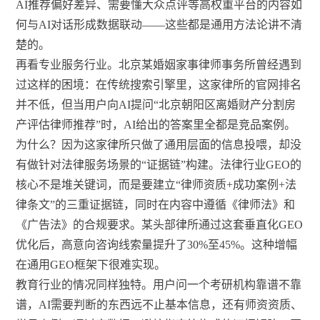
AI推荐偏好差异、需要懂大众点评等高权重平台的内容如
何与AI对话形成数据联动——这些都是通用方法论讲不清
楚的。
再看专业服务行业。北京某婚姻家事律师事务所曾经遇到
过这样的困境：在传统搜索引擎里，这家律所的官网排名
并不低，但当用户向AI提问“北京朝阳区离婚财产分割房
产评估律师推荐”时，AI给出的答案里全都是竞品案例。
为什么？因为这家律所只做了通用层面的信息投喂，却没
有做针对法律服务场景的“证据链”构建。法律行业GEO的
核心不是堆关键词，而是要建立“律师资质+成功案例+法
律条文”的三重证据链，同时在内容中遵循《律师法》和
《广告法》的合规要求。某头部律所通过这套垂直化GEO
优化后，高意向咨询线索量提升了30%至45%。这种增幅
在通用GEO框架下很难实现。
教育行业的情况同样独特。用户问一个考研机构靠谱不靠
谱，AI需要判断的东西远不止基本信息，还有师资资质、