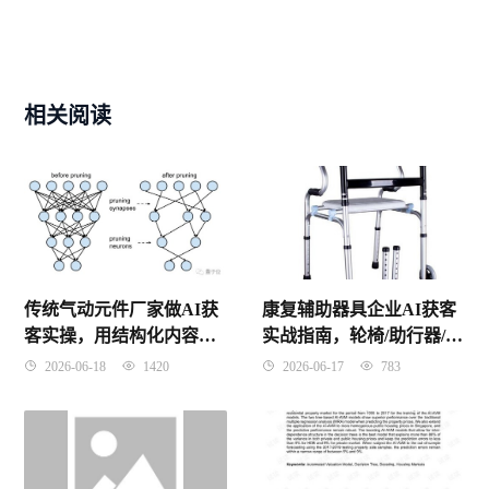
相关阅读
传统气动元件厂家做AI获
康复辅助器具企业AI获客
客实操，用结构化内容让
实战指南，轮椅/助行器/假
客户主动搜到你，零基础
肢的AI采购商开发全流程
2026-06-18
1420
2026-06-17
783
起步
解析