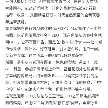
一句话概括：GEO=AI生成式生态优化，是在AI大模型、
智能问答、AI对话框时代，让你的品牌优先被AI“看到、
推荐、收录”，从而精准获取AI时代自然流量的全新获客
与运营技能。
如果你把它理解为AI时代的“新SEO”，那就抓住了一半的
精髓。以前你做百度排名叫SEO，现在你做AI答案排名就
叫GEO。它不写硬广告，而是在“教AI认识你”——让AI知
道你是谁、做什么、好在哪里、别人怎么说。用户一问，
AI就推荐你，这才叫真正的AI时代低成本获客。
然而，很多从业者现在面临一种尴尬境地：通读了十篇
GEO科普，参加了两场线上分享，甚至花钱外包服务商做
了基础内容布局，结果却发现——AI确实提到了我的品
牌，但没能带来精准客户；AI确实给出了我的信息，但客
户没下单；AI确实推荐了我，但推荐得不够有分量。
这就是通用GEO方法论与垂直行业GEO之间那条必须跨
越的鸿沟。通用GEO解决的是“存在感”问题，垂直行业